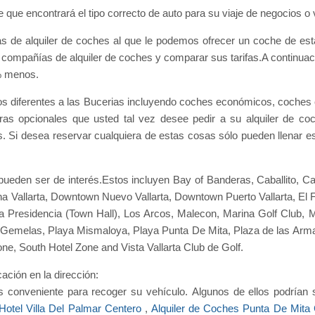
e que encontrará el tipo correcto de auto para su viaje de negocios o
esas de alquiler de coches al que le podemos ofrecer un coche de e
compañías de alquiler de coches y comparar sus tarifas.A continuac
% menos.
 diferentes a las Bucerias incluyendo coches económicos, coches 
ras opcionales que usted tal vez desee pedir a su alquiler de c
 Si desea reservar cualquiera de estas cosas sólo pueden llenar estos
pueden ser de interés.Estos incluyen Bay of Banderas, Caballito, 
Vallarta, Downtown Nuevo Vallarta, Downtown Puerto Vallarta, El Fa
 Presidencia (Town Hall), Los Arcos, Malecon, Marina Golf Club, Ma
 Gemelas, Playa Mismaloya, Playa Punta De Mita, Plaza de las Armas,
e, South Hotel Zone and Vista Vallarta Club de Golf.
ación en la dirección:
 conveniente para recoger su vehículo. Algunos de ellos podrían
 Hotel Villa Del Palmar Centero
,
Alquiler de Coches Punta De Mita