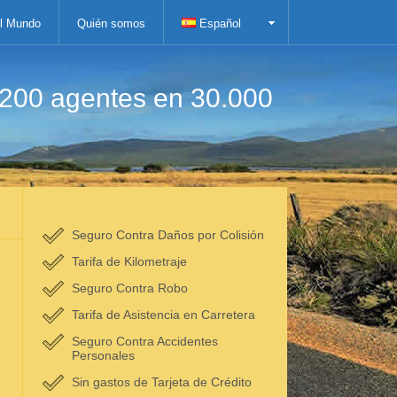
el Mundo
Quién somos
Español
.200 agentes en 30.000
Seguro Contra Daños por Colisión
Tarifa de Kilometraje
Seguro Contra Robo
Tarifa de Asistencia en Carretera
Seguro Contra Accidentes
Personales
Sin gastos de Tarjeta de Crédito