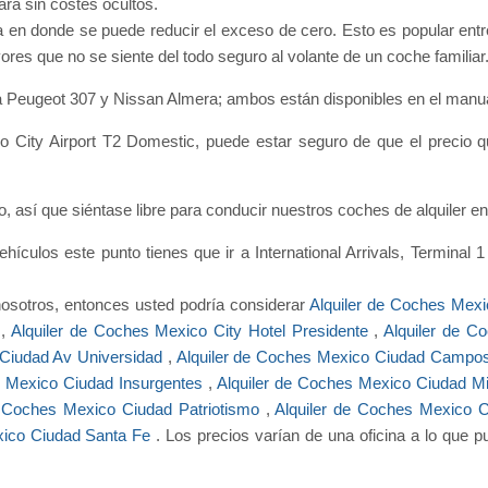
ará sin costes ocultos.
en donde se puede reducir el exceso de cero. Esto es popular entre
es que no se siente del todo seguro al volante de un coche familiar
 Peugeot 307 y Nissan Almera; ambos están disponibles en el manua
o City Airport T2 Domestic, puede estar seguro de que el precio q
do, así que siéntase libre para conducir nuestros coches de alquiler e
hículos este punto tienes que ir a International Arrivals, Terminal 
nosotros, entonces usted podría considerar
Alquiler de Coches Mexi
l
,
Alquiler de Coches Mexico City Hotel Presidente
,
Alquiler de C
 Ciudad Av Universidad
,
Alquiler de Coches Mexico Ciudad Campo
s Mexico Ciudad Insurgentes
,
Alquiler de Coches Mexico Ciudad 
e Coches Mexico Ciudad Patriotismo
,
Alquiler de Coches Mexico 
xico Ciudad Santa Fe
. Los precios varían de una oficina a lo que 