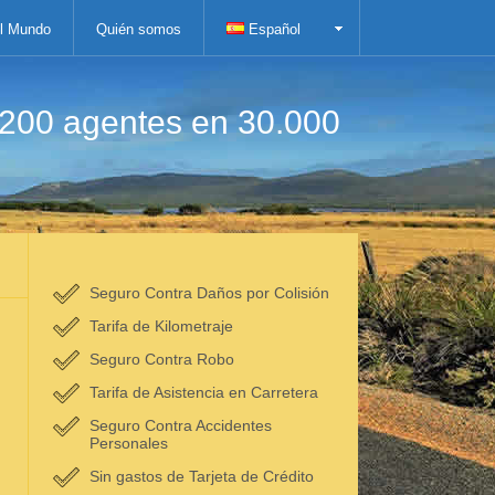
el Mundo
Quién somos
Español
.200 agentes en 30.000
Seguro Contra Daños por Colisión
Tarifa de Kilometraje
Seguro Contra Robo
Tarifa de Asistencia en Carretera
Seguro Contra Accidentes
Personales
Sin gastos de Tarjeta de Crédito