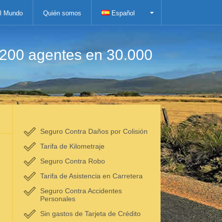
el Mundo
Quién somos
Español
.200 agentes en 30.000
Seguro Contra Daños por Colisión
Tarifa de Kilometraje
Seguro Contra Robo
Tarifa de Asistencia en Carretera
Seguro Contra Accidentes
Personales
Sin gastos de Tarjeta de Crédito