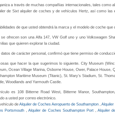
rganiza a través de muchas compañías internacionales, tales como al
uiler de Sixt alquiler de coches y de vehículos Hertz, así como las
bilidades de que usted obtendrá la marca y el modelo de coche que 
 se ofrecen son una Alfa 147, VW Golf uno y uno Volkswagen Shar
ilias que quieren explorar la ciudad.
 datos de carácter personal, confirmó que tiene permiso de conducció
cosas que hacer la que sugerimos lo siguiente. City Museum (Winc
seum, Ocean Village Marina, Osborne House, Ower, Palace House,
ampton Maritime Museum (Titanic), St. Mary's Stadium, St. Thoma
stle, Woodlands and Yarmouth Castle.
hículo es 108 Bitterne Road West, Bitterne Manor, Southampto
do a usted por correo electrónico.
 vehículo de
Alquiler de Coches Aeropuerto de Southampton
,
Alquile
hes Portsmouth
,
Alquiler de Coches Southampton Port
,
Alquiler 