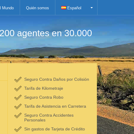
el Mundo
Quién somos
Español
.200 agentes en 30.000
Seguro Contra Daños por Colisión
Tarifa de Kilometraje
Seguro Contra Robo
Tarifa de Asistencia en Carretera
Seguro Contra Accidentes
Personales
Sin gastos de Tarjeta de Crédito