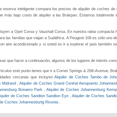
a reserva inteligente compara los precios de alquiler de coches d
he más bajo costo de alquiler a las Brakpan. Estamos totalmente im
ncluyen a Opel Corsa y Vauxhall Corsa. En nuestra rabia compacta
 las familias que viajan a Sudáfrica. A Peugeot 106 es sólo uno de 
n aire acondicionado y si usted es ir a explorar el país también s
osas que hacer a continuación, algunos de los lugares de interés 
hículos este punto tienes que ir a Corner Springs & 20th Avenue, Br
lidades cercanas que incluyen
Alquiler de Coches Tambo de Joh
es Midrand
,
Alquiler de Coches Grand Central Aeropuerto Johanne
hannesburg Bonaero Park
,
Alquiler de Coches Johannesburg Kem
lquiler de Coches Sandton Sandton Eye
,
Alquiler de Coches Sandt
r de Coches Johannesburtg Rivonia
.