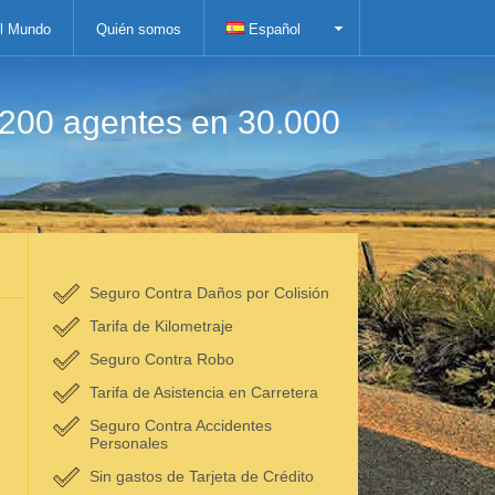
el Mundo
Quién somos
Español
.200 agentes en 30.000
Seguro Contra Daños por Colisión
Tarifa de Kilometraje
Seguro Contra Robo
Tarifa de Asistencia en Carretera
Seguro Contra Accidentes
Personales
Sin gastos de Tarjeta de Crédito