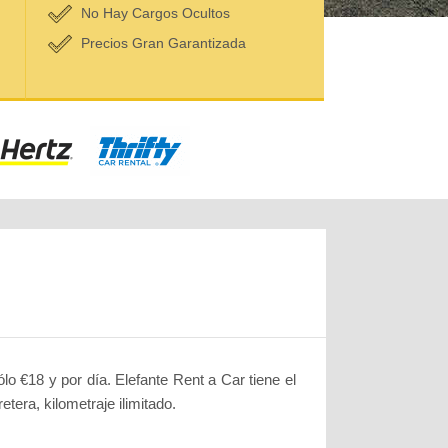
No Hay Cargos Ocultos
Precios Gran Garantizada
o €18 y por día. Elefante Rent a Car tiene el
era, kilometraje ilimitado.