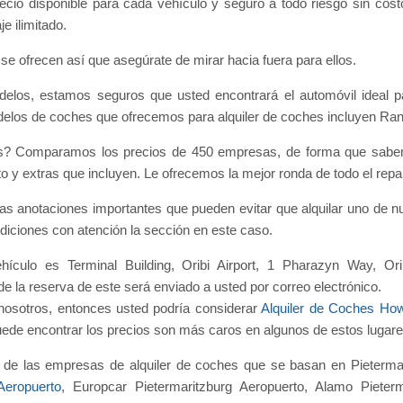
cio disponible para cada vehículo y seguro a todo riesgo sin cost
e ilimitado.
e ofrecen así que asegúrate de mirar hacia fuera para ellos.
los, estamos seguros que usted encontrará el automóvil ideal par
elos de coches que ofrecemos para alquiler de coches incluyen Ra
as? Comparamos los precios de 450 empresas, de forma que sabemo
 y extras que incluyen. Le ofrecemos la mejor ronda de todo el rep
s anotaciones importantes que pueden evitar que alquilar uno de n
ndiciones con atención la sección en este caso.
ículo es Terminal Building, Oribi Airport, 1 Pharazyn Way, Orib
de la reserva de este será enviado a usted por correo electrónico.
 nosotros, entonces usted podría considerar
Alquiler de Coches Ho
 puede encontrar los precios son más caros en algunos de estos lugar
 de las empresas de alquiler de coches que se basan en Pietermar
Aeropuerto
, Europcar Pietermaritzburg Aeropuerto, Alamo Pieterm