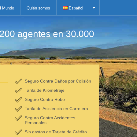
el Mundo
Quién somos
Español
.200 agentes en 30.000
Seguro Contra Daños por Colisión
Tarifa de Kilometraje
Seguro Contra Robo
Tarifa de Asistencia en Carretera
Seguro Contra Accidentes
Personales
Sin gastos de Tarjeta de Crédito